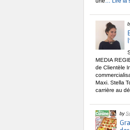
une
… Lire la 
b
S
MEDIA REGIE, d
de Clientèle I
commercialisa
Maxi. Stella 
carrière au dé
by
S
Gra