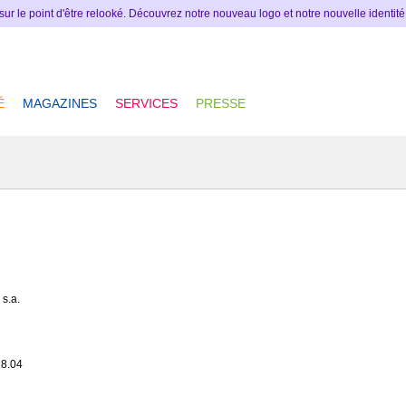
 sur le point d'être relooké. Découvrez notre nouveau logo et notre nouvelle identit
É
MAGAZINES
SERVICES
PRESSE
 s.a.
18.04