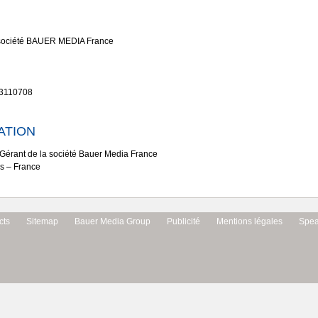
a société BAUER MEDIA France
33110708
ATION
 Gérant de la société Bauer Media France
is – France
cts
Sitemap
Bauer Media Group
Publicité
Mentions légales
Spe