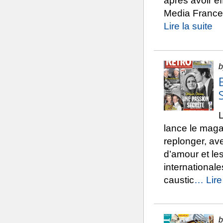
après avoir ef
Media France
Lire la suite
b
L
lance le magaz
replonger, av
d’amour et les
international
caustic
… Lire 
b