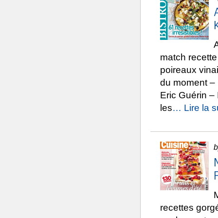
A
match recette
poireaux vinai
du moment – U
Eric Guérin – 
les
… Lire la s
b
recettes gorgé