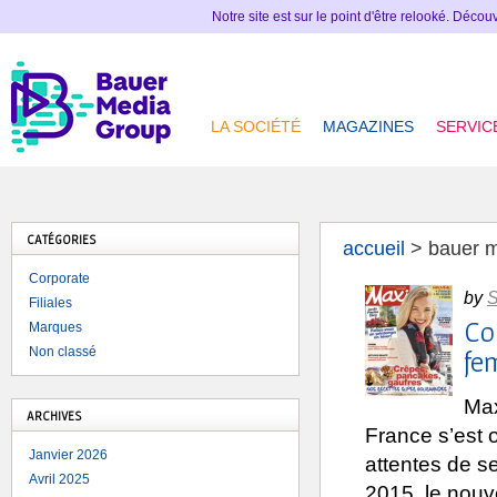
Notre site est sur le point d'être relooké. Déco
LA SOCIÉTÉ
MAGAZINES
SERVIC
CATÉGORIES
accueil
>
bauer m
Corporate
by
S
Filiales
Cou
Marques
Non classé
fe
Max
ARCHIVES
France s’est 
Janvier 2026
attentes de s
Avril 2025
2015, le nouv