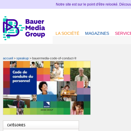
Notre site est sur le point d'être relooké. Déco
LA SOCIÉTÉ
MAGAZINES
SERVIC
accueil
>
speakup
>
bauermedia-code-of-conduct-fr
CATÉGORIES