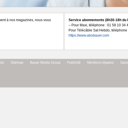
ment à nos magazines, nous vous
Service abonnements (8h30-18h du lu
– Pour Maxi, télépho
Pour Télécâble Sat Hebdo, téléphone 
https://www.abobauer.com
cts
Sitemap
Bauer Media Group
Publicité
Mentions légales
Spe