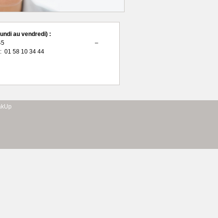
ndi au vendredi) :
ne : 01 58 10 34 45 –
: 01 58 10 34 44
akUp