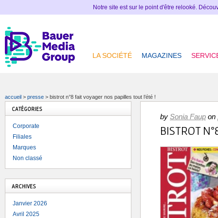
Notre site est sur le point d'être relooké. Déco
LA SOCIÉTÉ
MAGAZINES
SERVIC
accueil
>
presse
>
bistrot n°8 fait voyager nos papilles tout l’été !
CATÉGORIES
by
Sonia Faup
on
Corporate
BISTROT N°8 
Filiales
Marques
Non classé
ARCHIVES
Janvier 2026
Avril 2025