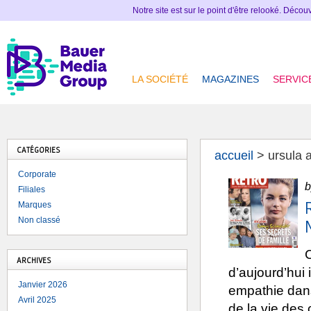
Notre site est sur le point d'être relooké. Déco
LA SOCIÉTÉ
MAGAZINES
SERVIC
CATÉGORIES
accueil
>
ursula 
Corporate
b
Filiales
Marques
Non classé
C
ARCHIVES
d’aujourd’hui 
Janvier 2026
empathie dans
Avril 2025
de la vie des 