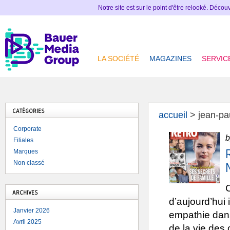
Notre site est sur le point d'être relooké. Déco
LA SOCIÉTÉ
MAGAZINES
SERVIC
CATÉGORIES
accueil
>
jean-pa
Corporate
b
Filiales
Marques
Non classé
C
ARCHIVES
d’aujourd’hui 
Janvier 2026
empathie dans
Avril 2025
de la vie des 