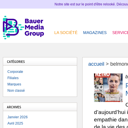
Notre site est sur le point d'être relooké. Déco
LA SOCIÉTÉ
MAGAZINES
SERVIC
CATÉGORIES
accueil
>
belmon
Corporate
b
Filiales
Marques
Non classé
C
ARCHIVES
d’aujourd’hui 
Janvier 2026
empathie dans
Avril 2025
de la vie des 