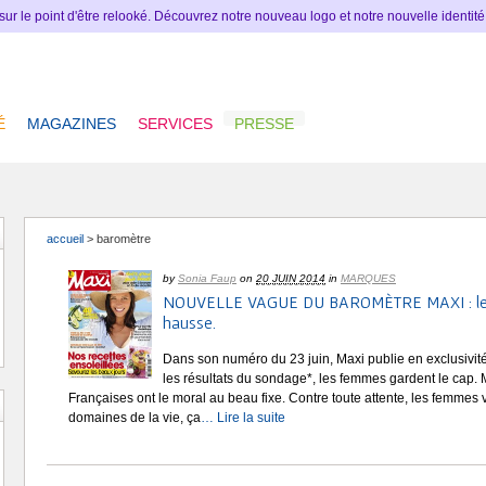
 sur le point d'être relooké. Découvrez notre nouveau logo et notre nouvelle identit
É
MAGAZINES
SERVICES
PRESSE
accueil
>
baromètre
by
Sonia Faup
on
20 JUIN 2014
in
MARQUES
NOUVELLE VAGUE DU BAROMÈTRE MAXI : le m
hausse.
Dans son numéro du 23 juin, Maxi publie en exclusivit
les résultats du sondage*, les femmes gardent le cap.
Françaises ont le moral au beau fixe. Contre toute attente, les femmes
domaines de la vie, ça
… Lire la suite