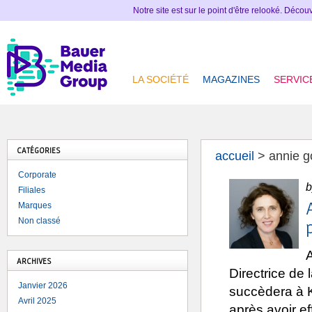
Notre site est sur le point d'être relooké. Déco
LA SOCIÉTÉ
MAGAZINES
SERVIC
CATÉGORIES
accueil
>
annie 
Corporate
b
Filiales
Marques
Non classé
ARCHIVES
Directrice de 
Janvier 2026
succèdera à K
Avril 2025
après avoir ef