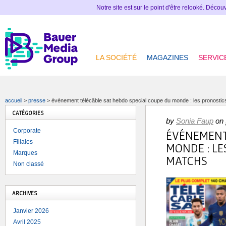
Notre site est sur le point d'être relooké. Déco
LA SOCIÉTÉ
MAGAZINES
SERVIC
accueil
>
presse
>
événement télécâble sat hebdo special coupe du monde : les pronostics
CATÉGORIES
by
Sonia Faup
on
Corporate
ÉVÉNEMENT 
Filiales
MONDE : LE
Marques
MATCHS
Non classé
ARCHIVES
Janvier 2026
Avril 2025