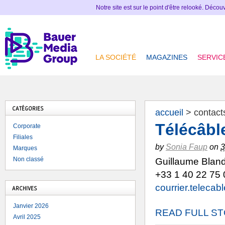
Notre site est sur le point d'être relooké. Déco
LA SOCIÉTÉ
MAGAZINES
SERVIC
CATÉGORIES
accueil
>
contact
Télécâbl
Corporate
Filiales
by
Sonia Faup
on
3
Marques
Non classé
Guillaume Bland
+33 1 40 22 75 
courrier.teleca
ARCHIVES
Janvier 2026
READ FULL S
Avril 2025